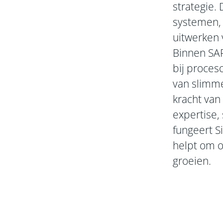
strategie.
systemen, 
uitwerken 
Binnen SAP
bij proces
van slimme
kracht van
expertise,
fungeert S
helpt om 
groeien.