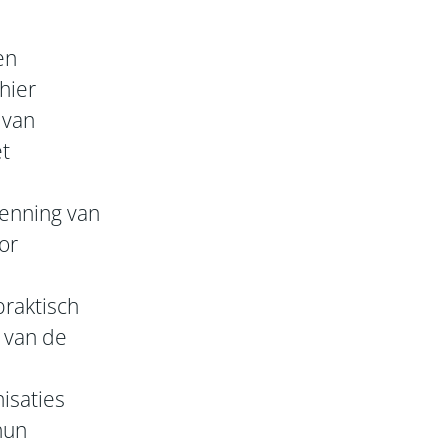
en
hier
 van
et
kenning van
or
praktisch
 van de
nisaties
hun