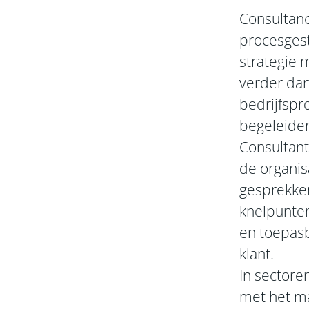
Consultanc
procesgest
strategie 
verder dan
bedrijfspr
begeleiden
Consultant
de organis
gesprekken
knelpunten
en toepasb
klant.
In sectoren
met het ma