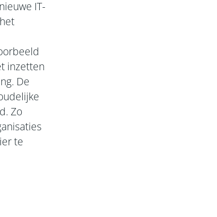
nieuwe IT-
 het
voorbeeld
t inzetten
ing. De
oudelijke
d. Zo
anisaties
er te