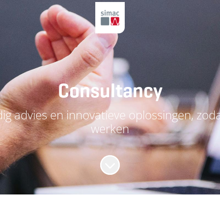
Consultancy
g advies en innovatieve oplossingen, zodat
werken
Naar content scrollen