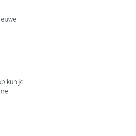
nieuwe
p kun je
rme