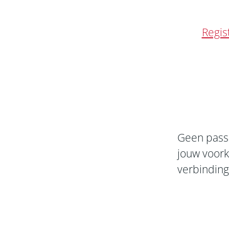
Regist
Geen pass
jouw voork
verbindin