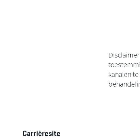
Disclaimer
toestemmin
kanalen te 
behandeli
Carrièresite